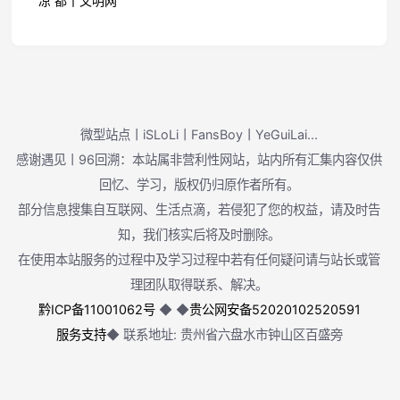
凉 都丨文明网
微型站点丨iSLoLi丨FansBoy丨YeGuiLai...
感谢遇见丨96回溯：本站属非营利性网站，站内所有汇集内容仅供
回忆、学习，版权仍归原作者所有。
部分信息搜集自互联网、生活点滴，若侵犯了您的权益，请及时告
知，我们核实后将及时删除。
在使用本站服务的过程中及学习过程中若有任何疑问请与站长或管
理团队取得联系、解决。
黔ICP备11001062号
◆
◆
贵公网安备52020102520591
服务支持
◆ 联系地址: 贵州省六盘水市钟山区百盛旁