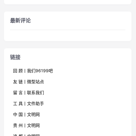
最新评论
链接
回 顾丨我们96199吧
友 链丨微型站点
留 言丨联系我们
工 具丨文件助手
中 国丨文明网
贵 州丨文明网