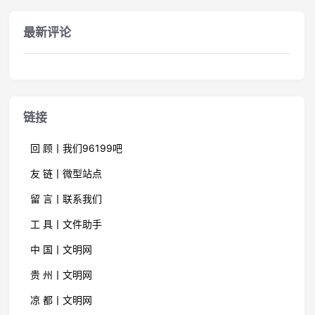
最新评论
链接
回 顾丨我们96199吧
友 链丨微型站点
留 言丨联系我们
工 具丨文件助手
中 国丨文明网
贵 州丨文明网
凉 都丨文明网